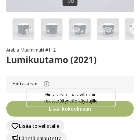
1
/
8
Arabia Muumimuki #112
Lumikuutamo (2021)
Hinta-arvio
i
Hinta-arvio saatavilla vain
rekisteröityneille käyttäjille
Lisää kokoelmaan
Lisää toivelistalle
Lähetä palautetta