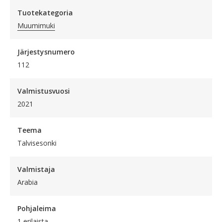
Tuotekategoria
Muumimuki
Järjestysnumero
112
Valmistusvuosi
2021
Teema
Talvisesonki
Valmistaja
Arabia
Pohjaleima
1 erilaista