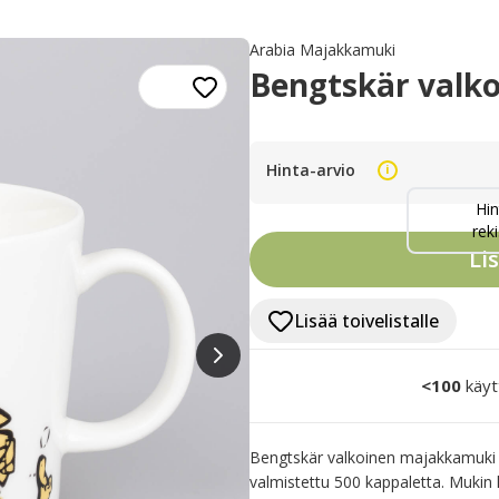
Arabia Majakkamuki
Bengtskär valko
Hinta-arvio
i
Hin
reki
Li
Lisää toivelistalle
<100
käyt
Bengtskär valkoinen majakkamuki j
valmistettu 500 kappaletta. Mukin k