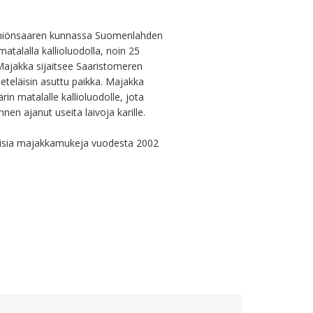
emiönsaaren kunnassa Suomenlahden 
matalalla kallioluodolla, noin 25 
ajakka sijaitsee Saaristomeren 
teläisin asuttu paikka. Majakka 
n matalalle kallioluodolle, jota 
nen ajanut useita laivoja karille.

isia majakkamukeja vuodesta 2002 