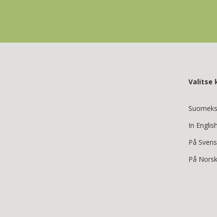
Valitse k
Suomeks
In Englis
På Sven
På Nors