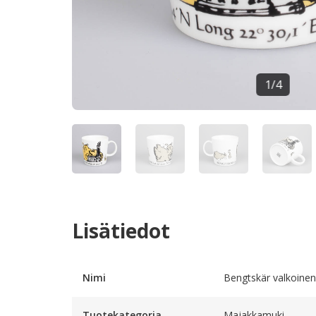
1
/
4
Lisätiedot
Nimi
Bengtskär valkoinen
Tuotekategoria
Majakkamuki