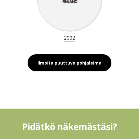
2002
Ilmoita puuttuva pohjaleima
Pidätkö näkemästäsi?