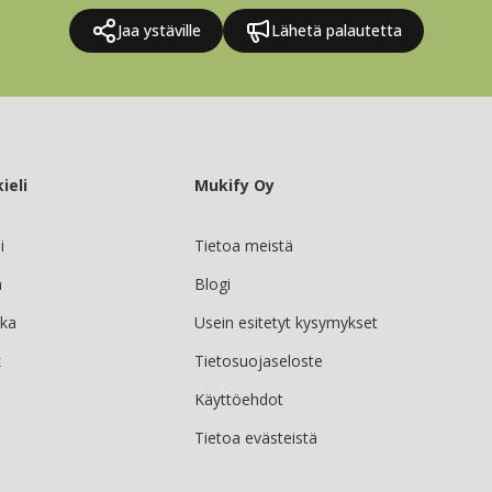
Jaa ystäville
Lähetä palautetta
ieli
Mukify Oy
i
Tietoa meistä
h
Blogi
ska
Usein esitetyt kysymykset
k
Tietosuojaseloste
Käyttöehdot
Tietoa evästeistä