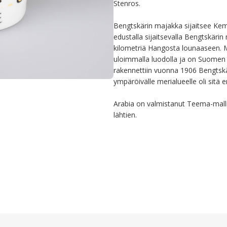
Stenros.

Bengtskärin majakka sijaitsee K
edustalla sijaitsevalla Bengtskärin 
kilometriä Hangosta lounaaseen. M
uloimmalla luodolla ja on Suomen e
rakennettiin vuonna 1906 Bengtskäri
ympäröivälle merialueelle oli sitä en
Arabia on valmistanut Teema-mall
lähtien.