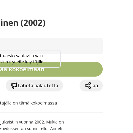
inen (2002)
ta-arvio saatavilla vain
steröityneille käyttäjille
sää kokoelmaan
Lähetä palautetta
Jaa
täjällä on tämä kokoelmassa
ulkaistiin vuonna 2002. Mukia on 
uvituksen on suunnitellut Anneli 