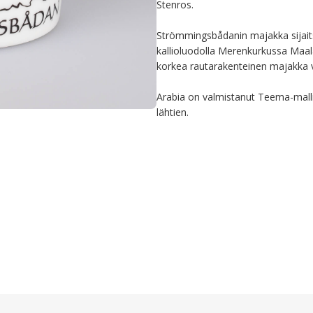
Stenros.

Strömmingsbådanin majakka sijait
kallioluodolla Merenkurkussa Maal
korkea rautarakenteinen majakka v
Arabia on valmistanut Teema-mall
lähtien.