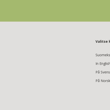
Valitse k
Suomeks
In Englis
På Sven
På Nors