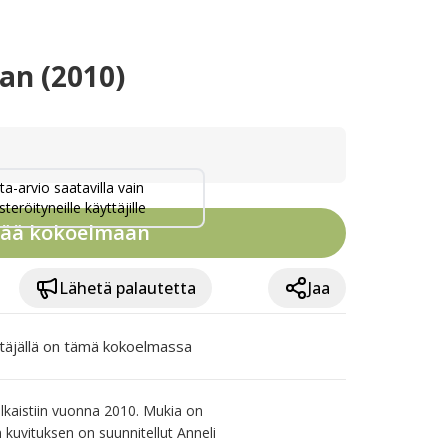
n (2010)
ta-arvio saatavilla vain
steröityneille käyttäjille
sää kokoelmaan
Lähetä palautetta
Jaa
täjällä on tämä kokoelmassa
aistiin vuonna 2010. Mukia on 
kuvituksen on suunnitellut Anneli 