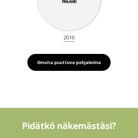
2010
Ilmoita puuttuva pohjaleima
Pidätkö näkemästäsi?