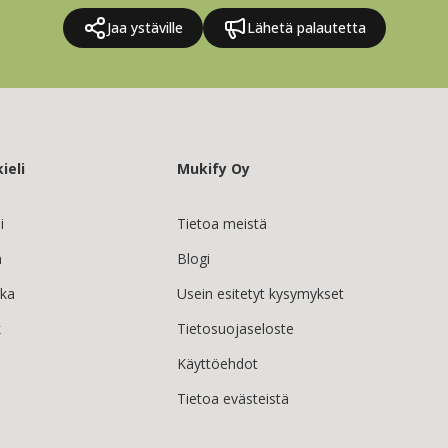
Jaa ystäville
Lähetä palautetta
ieli
Mukify Oy
i
Tietoa meistä
h
Blogi
ska
Usein esitetyt kysymykset
k
Tietosuojaseloste
Käyttöehdot
Tietoa evästeistä