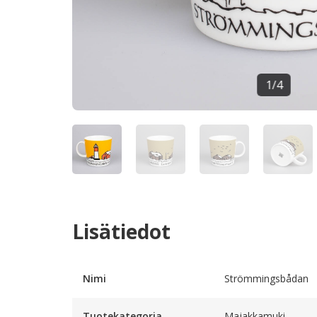
1
/
4
Lisätiedot
Nimi
Strömmingsbådan
Tuotekategoria
Majakkamuki