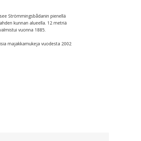
see Strömmingsbådanin pienellä 
ahden kunnan alueella. 12 metriä 
almistui vuonna 1885.

isia majakkamukeja vuodesta 2002 