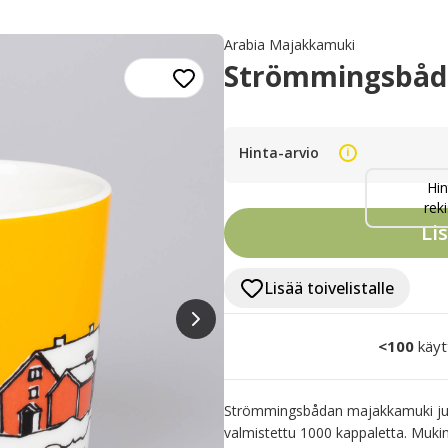
Arabia Majakkamuki
Strömmingsbåda
Hinta-arvio
i
Hin
reki
Li
Lisää toivelistalle
<100
käyt
Strömmingsbådan majakkamuki julk
valmistettu 1000 kappaletta. Mukin 