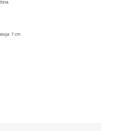
ina.

isija: 7 cm
