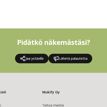
Pidätkö näkemästäsi?
Jaa ystäville
Lähetä palautetta
ieli
Mukify Oy
i
Tietoa meistä