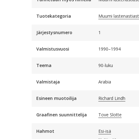
Tuotekategoria
Muumi lastenastias
Järjestysnumero
1
Valmistusvuosi
1990–1994
Teema
90-luku
Valmistaja
Arabia
Esineen muotoilija
Richard Lindh
Graafinen suunnittelija
Tove Slotte
Hahmot
Esi-isä