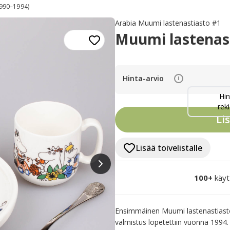
1990–1994)
Arabia Muumi lastenastiasto #1
Muumi lastenast
Hinta-arvio
i
Hin
reki
Li
Lisää toivelistalle
100+
käyt
Ensimmäinen Muumi lastenastiasto A
valmistus lopetettiin vuonna 1994. 