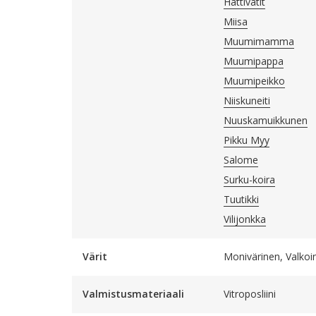
Hattivatit
Miisa
Muumimamma
Muumipappa
Muumipeikko
Niiskuneiti
Nuuskamuikkunen
Pikku Myy
Salome
Surku-koira
Tuutikki
Vilijonkka
Värit
Monivärinen, Valkoi
Valmistusmateriaali
Vitroposliini