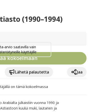
iasto (1990–1994)
ta-arvio saatavilla vain
steröityneille käyttäjille
sää kokoelmaan
Lähetä palautetta
Jaa
täjällä on tämä kokoelmassa
rabialta julkaistiin vuonna 1990 ja 
Astiastoon kuului muki, lautanen ja 