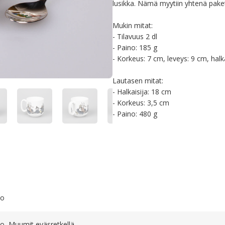
lusikka. Nämä myytiin yhtenä pakett
Mukin mitat:

- Tilavuus 2 dl

- Paino: 185 g

- Korkeus: 7 cm, leveys: 9 cm, halka
Lautasen mitat:

- Halkaisija: 18 cm

- Korkeus: 3,5 cm

- Paino: 480 g
to
o, Muumit eväsretkellä