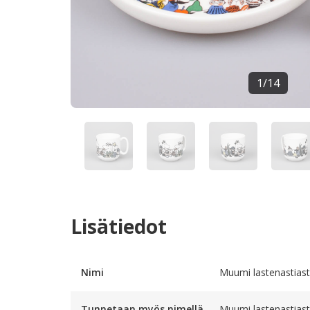
1
/
14
Lisätiedot
Nimi
Muumi lastenastias
Tunnetaan myös nimellä
Muumi lastenastiast