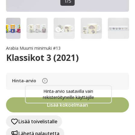
1
/
5
Arabia Muumi minimuki #13
Klassikot 3 (2021)
Hinta-arvio
i
Hinta-arvio saatavilla vain
rekisteröityneille käyttäjille
Lisää kokoelmaan
Lisää toivelistalle
Lähetä palautetta