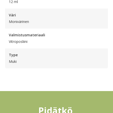
12 ml
Väri
Monivärinen
Valmistusmateriaali
Vitroposliini
Type
Muki
Pidätkö 