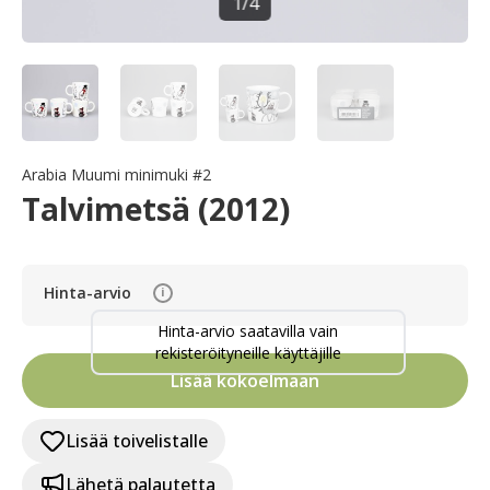
1
/
4
Arabia Muumi minimuki #2
Talvimetsä (2012)
Hinta-arvio
i
Hinta-arvio saatavilla vain
rekisteröityneille käyttäjille
Lisää kokoelmaan
Lisää toivelistalle
Lähetä palautetta