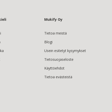
ieli
Mukify Oy
i
Tietoa meistä
h
Blogi
ska
Usein esitetyt kysymykset
k
Tietosuojaseloste
Käyttöehdot
Tietoa evästeistä