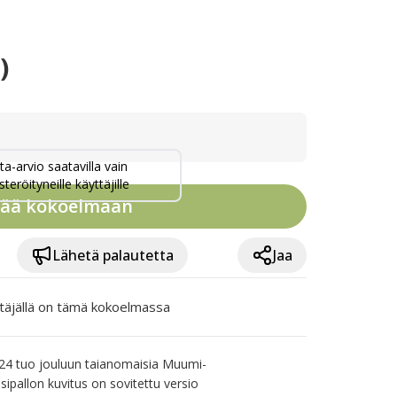
)
ta-arvio saatavilla vain
steröityneille käyttäjille
sää kokoelmaan
Lähetä palautetta
Jaa
täjällä on tämä kokoelmassa
024 tuo jouluun taianomaisia Muumi-
ipallon kuvitus on sovitettu versio 