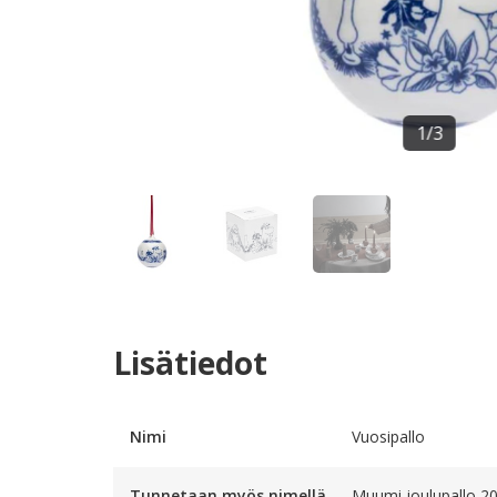
1
/
3
Lisätiedot
Nimi
Vuosipallo
Tunnetaan myös nimellä
Muumi joulupallo 2