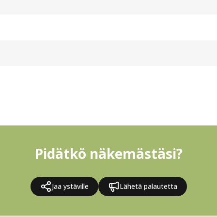
Pidätkö näkemästäsi?
Jaa ystäville
Lähetä palautetta