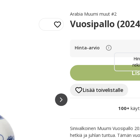
Arabia Muumi muut #2
Vuosipallo (2024
Hinta-arvio
i
Hin
reki
Li
Lisää toivelistalle
100+
käyt
Sinivalkoinen Muumi Vuosipallo 2
hetkiä ja juhlan tuntua. Tämän vuos