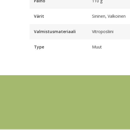
Paino
110 g
Värit
Sininen, Valkoinen
Valmistusmateriaali
Vitroposliini
Type
Muut