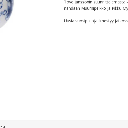
Tove Janssonin suunnittelemasta kl
nähdään Muumipeikko ja Pikku Myy
Uusia vuosipalloja ilmestyy jatkos
024