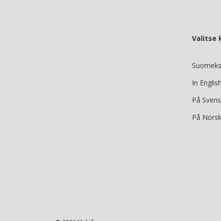
Valitse k
Suomeks
In Englis
På Sven
På Nors