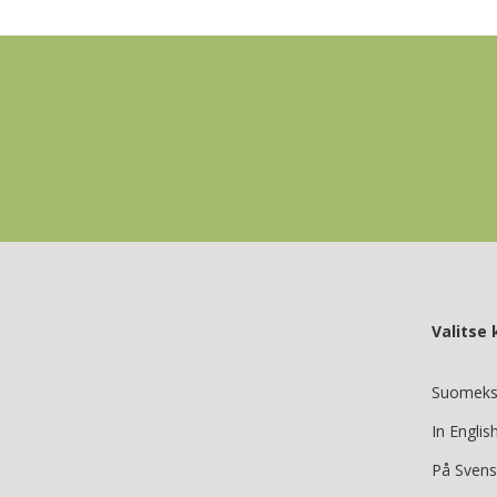
Valitse k
Suomeks
In Englis
På Sven