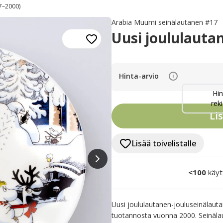
7–2000)
Arabia Muumi seinälautanen #17
Uusi joululauta
Hinta-arvio
i
Hin
reki
Li
Lisää toivelistalle
<100
käyt
Uusi joululautanen-jouluseinälautan
tuotannosta vuonna 2000. Seinälau