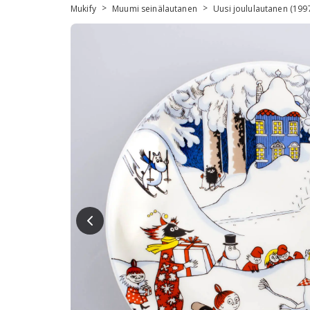
>
>
Mukify
Muumi seinälautanen
Uusi joululautanen (199