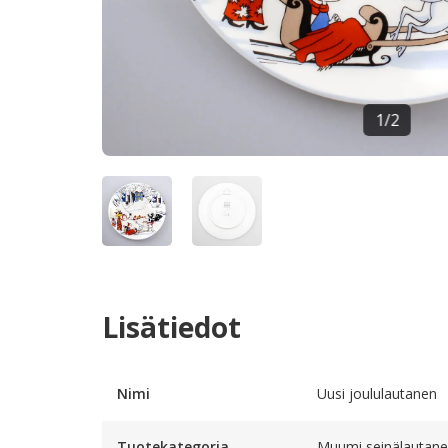
1
/
2
Lisätiedot
Nimi
Uusi joululautanen
Tuotekategoria
Muumi seinälautan