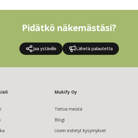
Pidätkö näkemästäsi?
Jaa ystäville
Lähetä palautetta
ieli
Mukify Oy
i
Tietoa meistä
h
Blogi
ska
Usein esitetyt kysymykset