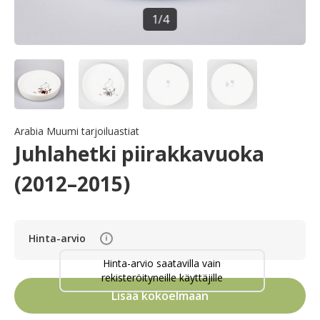
1
/
4
Arabia Muumi tarjoiluastiat
Juhlahetki piirakkavuoka
(2012–2015)
Hinta-arvio
i
Hinta-arvio saatavilla vain
rekisteröityneille käyttäjille
Lisää kokoelmaan