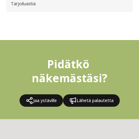
Tarjoiluastia
Pidätkö 
näkemästäsi?
Jaa ystäville
Lähetä palautetta