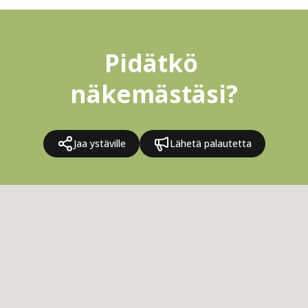
Pidätkö 
näkemästäsi?
Jaa ystäville
Lähetä palautetta