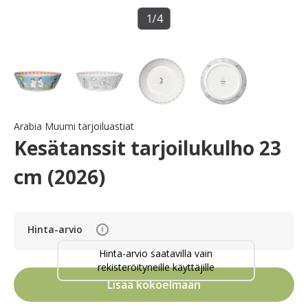
1
/
4
Arabia Muumi tarjoiluastiat
Kesätanssit tarjoilukulho 23
cm (2026)
Hinta-arvio
i
Hinta-arvio saatavilla vain
rekisteröityneille käyttäjille
Lisää kokoelmaan