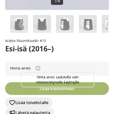
1
/
8
Arabia Muumikaadin #10
Esi-isä (2016–)
Hinta-arvio
i
Hinta-arvio saatavilla vain
rekisteröityneille käyttäjille
Lisää kokoelmaan
Lisää toivelistalle
Lähetä palautetta