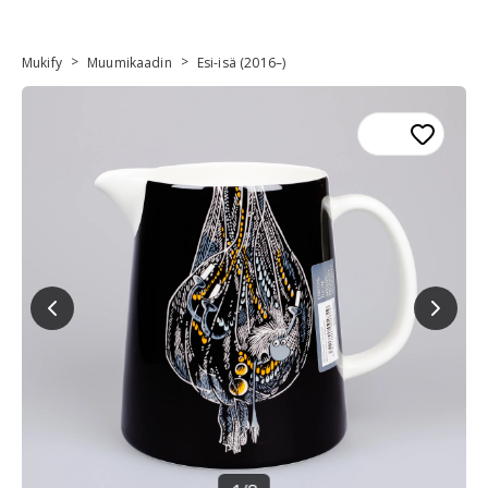
>
>
Mukify
Muumikaadin
Esi-isä (2016–)