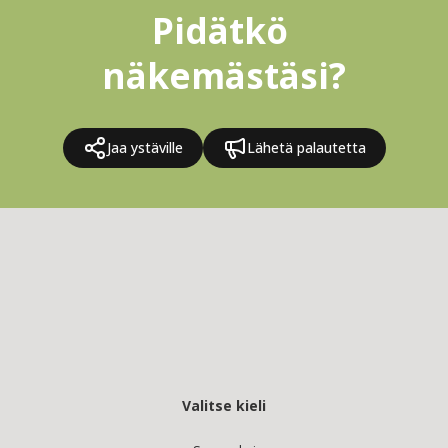
Pidätkö 
näkemästäsi?
Jaa ystäville
Lähetä palautetta
Valitse kieli