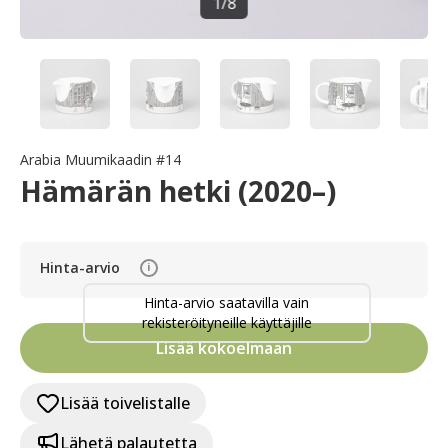
1
/
8
Arabia Muumikaadin #14
Hämärän hetki (2020–)
Hinta-arvio
i
Hinta-arvio saatavilla vain
rekisteröityneille käyttäjille
Lisää kokoelmaan
Lisää toivelistalle
Lähetä palautetta