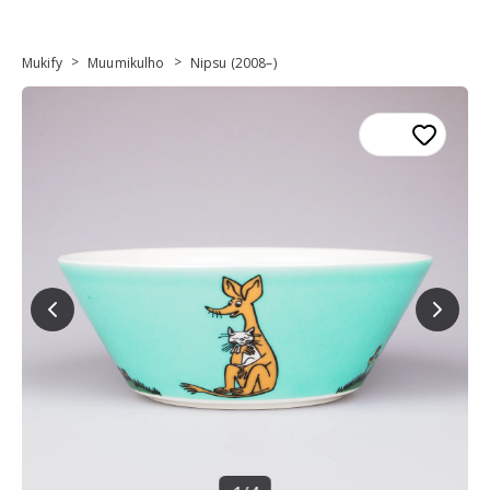
>
>
Mukify
Muumikulho
Nipsu (2008–)