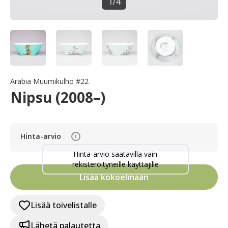
1
/
4
Arabia Muumikulho #22
Nipsu (2008–)
Hinta-arvio
i
Hinta-arvio saatavilla vain
rekisteröityneille käyttäjille
Lisää kokoelmaan
Lisää toivelistalle
Lähetä palautetta