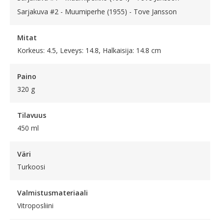
Sarjakuva #2 - Muumiperhe (1955) - Tove Jansson
Mitat
Korkeus: 4.5, Leveys: 14.8, Halkaisija: 14.8 cm
Paino
320 g
Tilavuus
450 ml
Väri
Turkoosi
Valmistusmateriaali
Vitroposliini