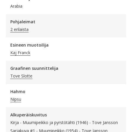
Arabia
Pohjaleimat
2 erilaista
Esineen muotoilija
Kaj Franck
Graafinen suunnittelija
Tove Slotte
Hahmo
Nipsu
Alkuperäiskuvitus
Kirja - Muumipeikko ja pyrstötähti (1946) - Tove Jansson
Sarjakuva #1 - Muumipeikko (1954) - Tove Jansson