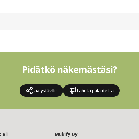
Pidätkö näkemästäsi?
Jaa ystäville
Lähetä palautetta
ieli
Mukify Oy