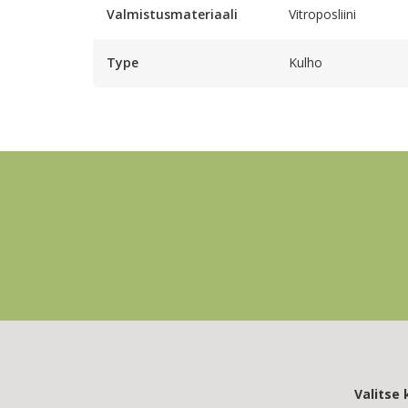
Valmistusmateriaali
Vitroposliini
Type
Kulho
Valitse k