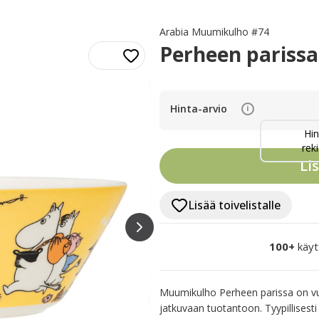
Arabia Muumikulho #74
Perheen parissa
Hinta-arvio
i
Hin
reki
Li
Lisää toivelistalle
100+
käyt
Muumikulho Perheen parissa on vu
jatkuvaan tuotantoon. Tyypillisesti