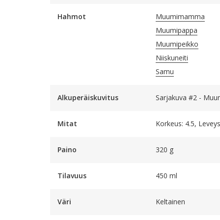
Hahmot
Muumimamma
Muumipappa
Muumipeikko
Niiskuneiti
Samu
Alkuperäiskuvitus
Sarjakuva #2 - Muu
Mitat
Korkeus: 4.5, Leveys:
Paino
320 g
Tilavuus
450 ml
Väri
Keltainen