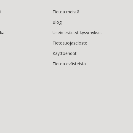
i
Tietoa meistä
h
Blogi
ska
Usein esitetyt kysymykset
k
Tietosuojaseloste
Käyttöehdot
Tietoa evästeistä