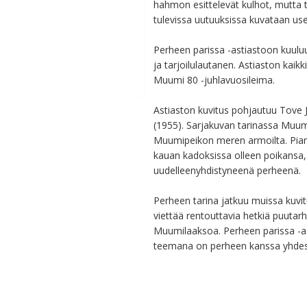
hahmon esittelevät kulhot, mutta t
tulevissa uutuuksissa kuvataan use
Perheen parissa -astiastoon kuuluu
ja tarjoilulautanen. Astiaston kaikk
Muumi 80 -juhlavuosileima.

Astiaston kuvitus pohjautuu Tove
(1955). Sarjakuvan tarinassa Mu
Muumipeikon meren armoilta. Pian
kauan kadoksissa olleen poikansa, j
uudelleenyhdistyneenä perheenä. 

Perheen tarina jatkuu muissa kuvi
viettää rentouttavia hetkiä puutarh
Muumilaaksoa. Perheen parissa -as
teemana on perheen kanssa yhdess