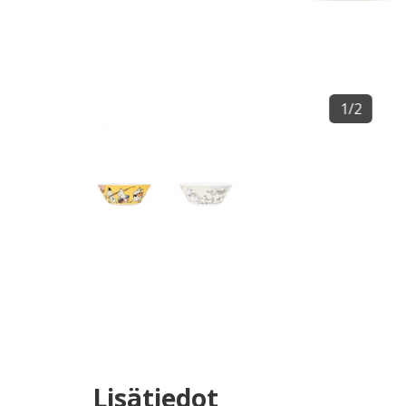
1
/
2
Lisätiedot