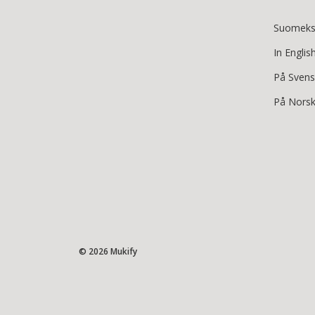
Suomeks
In Englis
På Sven
På Nors
© 2026 Mukify