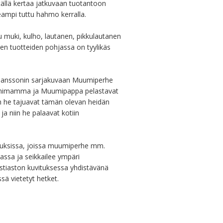
ällä kertaa jatkuvaan tuotantoon 
ampi tuttu hahmo kerralla.

 muki, kulho, lautanen, pikkulautanen 
ien tuotteiden pohjassa on tyylikäs 
 Janssonin sarjakuvaan Muumiperhe 
umimamma ja Muumipappa pelastavat 
 he tajuavat tämän olevan heidän 
a niin he palaavat kotiin 
tuksissa, joissa muumiperhe mm. 
assa ja seikkailee ympäri 
tiaston kuvituksessa yhdistävänä 
ä vietetyt hetket.