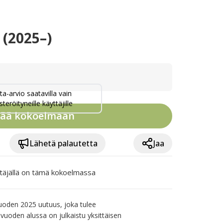
 (2025–)
ta-arvio saatavilla vain
steröityneille käyttäjille
sää kokoelmaan
Lähetä palautetta
Jaa
täjällä on tämä kokoelmassa
oden 2025 uutuus, joka tulee 
 vuoden alussa on julkaistu yksittäisen 