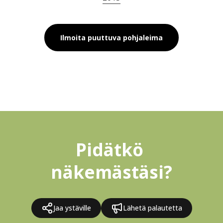
Ilmoita puuttuva pohjaleima
Pidätkö 
näkemästäsi?
Jaa ystäville
Lähetä palautetta