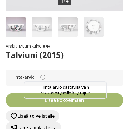
1
/
4
Arabia Muumikulho #44
Talviuni (2015)
Hinta-arvio
i
Hinta-arvio saatavilla vain
rekisteröityneille käyttäjille
Lisää kokoelmaan
Lisää toivelistalle
Lähetä palautetta