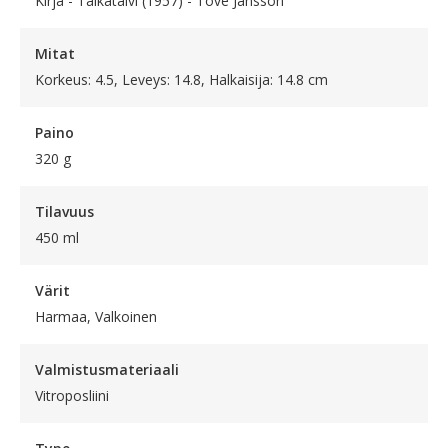
Kirja - Taikatalvi (1957) - Tove Jansson
Mitat
Korkeus: 4.5, Leveys: 14.8, Halkaisija: 14.8 cm
Paino
320 g
Tilavuus
450 ml
Värit
Harmaa, Valkoinen
Valmistusmateriaali
Vitroposliini