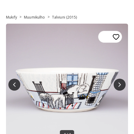
>
>
Mukify
Muumikulho
Talviuni (2015)