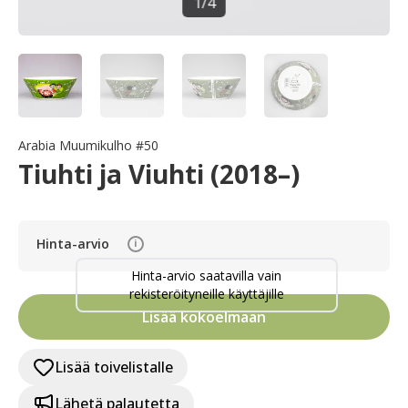
1
/
4
Arabia Muumikulho #50
Tiuhti ja Viuhti (2018–)
Hinta-arvio
i
Hinta-arvio saatavilla vain
rekisteröityneille käyttäjille
Lisää kokoelmaan
Lisää toivelistalle
Lähetä palautetta