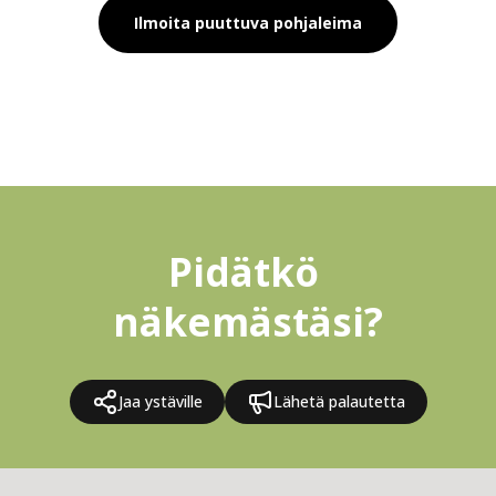
Ilmoita puuttuva pohjaleima
Pidätkö 
näkemästäsi?
Jaa ystäville
Lähetä palautetta