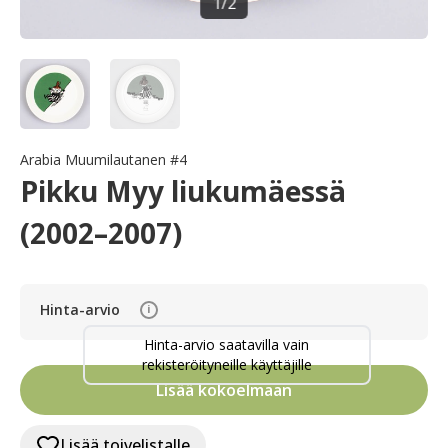
1
/
2
Arabia Muumilautanen #4
Pikku Myy liukumäessä
(2002–2007)
Hinta-arvio
i
Hinta-arvio saatavilla vain
rekisteröityneille käyttäjille
Lisää kokoelmaan
Lisää toivelistalle