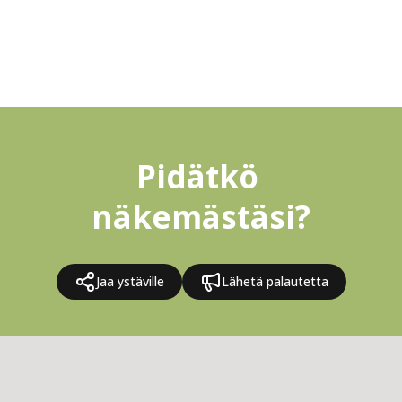
Pidätkö 
näkemästäsi?
Jaa ystäville
Lähetä palautetta