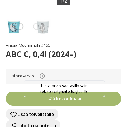
1
/
2
Arabia Muumimuki #155
ABC C, 0,4l (2024–)
Hinta-arvio
i
Hinta-arvio saatavilla vain
rekisteröityneille käyttäjille
Lisää kokoelmaan
Lisää toivelistalle
Lähetä palautetta