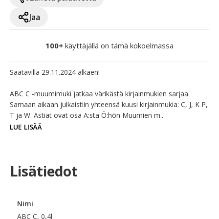
Jaa
100+
käyttäjällä on tämä kokoelmassa
Saatavilla 29.11.2024 alkaen!

ABC C -muumimuki jatkaa värikästä kirjainmukien sarjaa. 
Samaan aikaan julkaistiin yhteensä kuusi kirjainmukia: C, J, K P, 
T ja W. Astiat ovat osa A:sta Ö:hön Muumien m...
LUE LISÄÄ
Lisätiedot
Nimi
ABC C, 0,4l