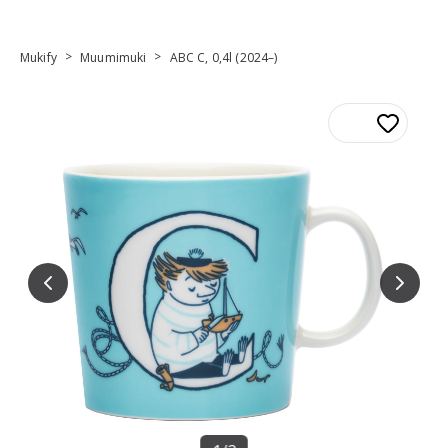
>
>
Mukify
Muumimuki
ABC C, 0,4l (2024–)