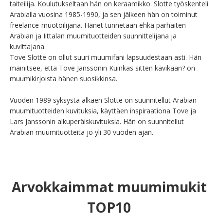
taiteilija. Koulutukseltaan hän on keraamikko. Slotte työskenteli 
Arabialla vuosina 1985-1990, ja sen jälkeen hän on toiminut 
freelance-muotoilijana. Hänet tunnetaan ehkä parhaiten 
Arabian ja Iittalan muumituotteiden suunnittelijana ja 
kuvittajana.

Tove Slotte on ollut suuri muumifani lapsuudestaan asti. Hän 
mainitsee, että Tove Janssonin Kuinkas sitten kävikään? on 
muumikirjoista hänen suosikkinsa.

Vuoden 1989 syksystä alkaen Slotte on suunnitellut Arabian 
muumituotteiden kuvituksia, käyttäen inspiraationa Tove ja 
Lars Janssonin alkuperäiskuvituksia. Hän on suunnitellut 
Arabian muumituotteita jo yli 30 vuoden ajan.
Arvokkaimmat muumimukit
TOP10