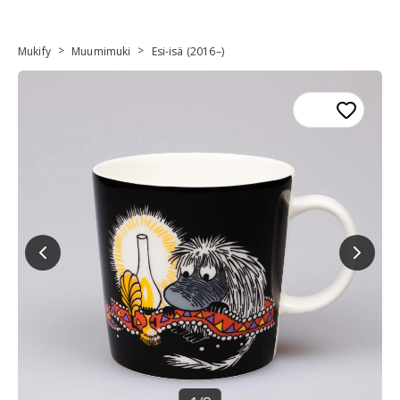
>
>
Mukify
Muumimuki
Esi-isä (2016–)