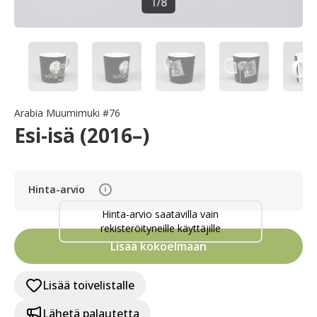
1
/
8
Arabia Muumimuki #76
Esi-isä (2016–)
Hinta-arvio
i
Hinta-arvio saatavilla vain
rekisteröityneille käyttäjille
Lisää kokoelmaan
Lisää toivelistalle
Lähetä palautetta