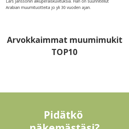
Lars Janssonin alkuperäiskuvituksia. Hän on suunnitellut 
Arabian muumituotteita jo yli 30 vuoden ajan.
Arvokkaimmat muumimukit
TOP10
Pidätkö 
näkemästäsi?