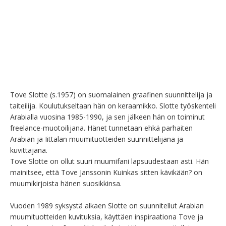
Tove Slotte (s.1957) on suomalainen graafinen suunnittelija ja 
taiteilija. Koulutukseltaan hän on keraamikko. Slotte työskenteli 
Arabialla vuosina 1985-1990, ja sen jälkeen hän on toiminut 
freelance-muotoilijana. Hänet tunnetaan ehkä parhaiten 
Arabian ja Iittalan muumituotteiden suunnittelijana ja 
kuvittajana.

Tove Slotte on ollut suuri muumifani lapsuudestaan asti. Hän 
mainitsee, että Tove Janssonin Kuinkas sitten kävikään? on 
muumikirjoista hänen suosikkinsa.

Vuoden 1989 syksystä alkaen Slotte on suunnitellut Arabian 
muumituotteiden kuvituksia, käyttäen inspiraationa Tove ja 