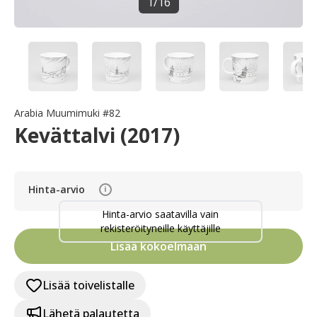
1
/
16
Arabia Muumimuki #82
Kevättalvi (2017)
Hinta-arvio
i
Hinta-arvio saatavilla vain
rekisteröityneille käyttäjille
Lisää kokoelmaan
Lisää toivelistalle
Lähetä palautetta