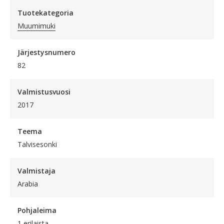
Tuotekategoria
Muumimuki
Järjestysnumero
82
Valmistusvuosi
2017
Teema
Talvisesonki
Valmistaja
Arabia
Pohjaleima
1 erilaista