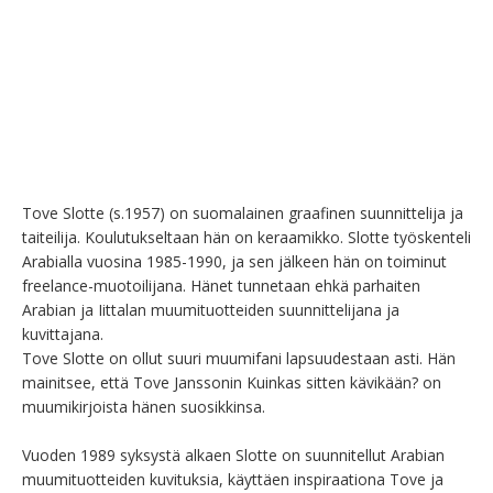
Tove Slotte (s.1957) on suomalainen graafinen suunnittelija ja 
taiteilija. Koulutukseltaan hän on keraamikko. Slotte työskenteli 
Arabialla vuosina 1985-1990, ja sen jälkeen hän on toiminut 
freelance-muotoilijana. Hänet tunnetaan ehkä parhaiten 
Arabian ja Iittalan muumituotteiden suunnittelijana ja 
kuvittajana.

Tove Slotte on ollut suuri muumifani lapsuudestaan asti. Hän 
mainitsee, että Tove Janssonin Kuinkas sitten kävikään? on 
muumikirjoista hänen suosikkinsa.

Vuoden 1989 syksystä alkaen Slotte on suunnitellut Arabian 
muumituotteiden kuvituksia, käyttäen inspiraationa Tove ja 