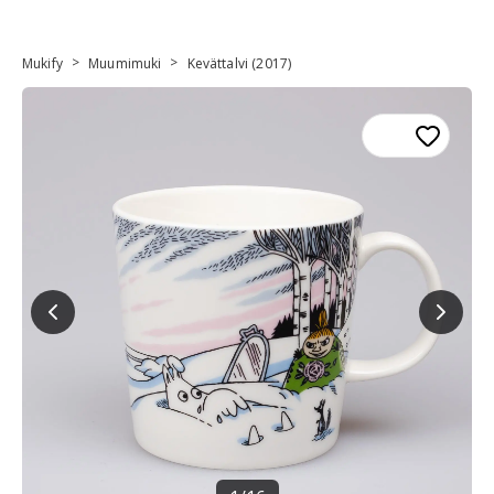
>
>
Mukify
Muumimuki
Kevättalvi (2017)