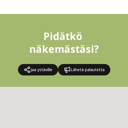
Pidätkö 
näkemästäsi?
Jaa ystäville
Lähetä palautetta