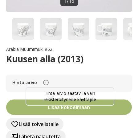
1
/
16
Arabia Muumimuki #62
Kuusen alla (2013)
Hinta-arvio
i
Hinta-arvio saatavilla vain
rekisteröityneille käyttäjille
Lisää kokoelmaan
Lisää toivelistalle
Lähetä palautetta