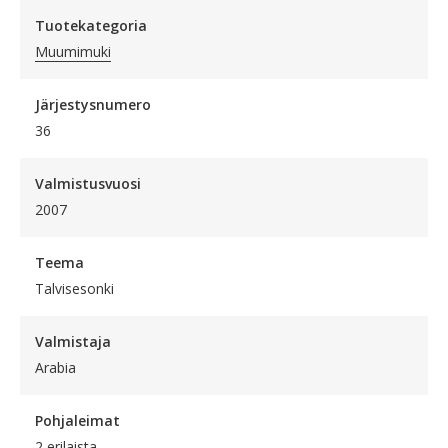
Tuotekategoria
Muumimuki
Järjestysnumero
36
Valmistusvuosi
2007
Teema
Talvisesonki
Valmistaja
Arabia
Pohjaleimat
2 erilaista