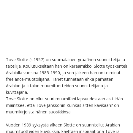
Tove Slotte (s.1957) on suomalainen graafinen suunnittelija ja 
taiteilija. Koulutukseltaan hän on keraamikko. Slotte työskenteli 
Arabialla vuosina 1985-1990, ja sen jälkeen hän on toiminut 
freelance-muotoilijana. Hänet tunnetaan ehkä parhaiten 
Arabian ja Iittalan muumituotteiden suunnittelijana ja 
kuvittajana.

Tove Slotte on ollut suuri muumifani lapsuudestaan asti. Hän 
mainitsee, että Tove Janssonin Kuinkas sitten kävikään? on 
muumikirjoista hänen suosikkinsa.

Vuoden 1989 syksystä alkaen Slotte on suunnitellut Arabian 
muumituotteiden kuvituksia, käyttäen inspiraationa Tove ja 