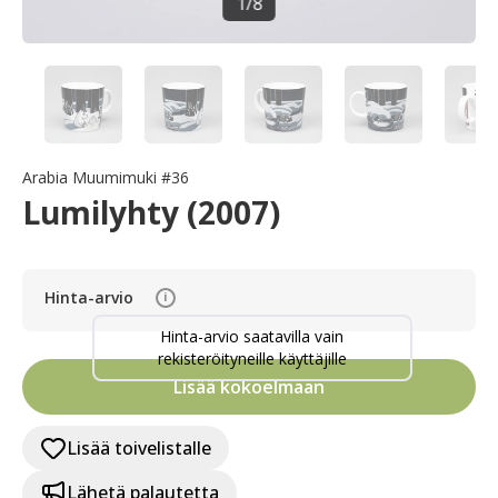
1
/
8
Arabia Muumimuki #36
Lumilyhty (2007)
Hinta-arvio
i
Hinta-arvio saatavilla vain
rekisteröityneille käyttäjille
Lisää kokoelmaan
Lisää toivelistalle
Lähetä palautetta