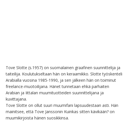
Tove Slotte (s.1957) on suomalainen graafinen suunnittelija ja 
taiteilija. Koulutukseltaan hän on keraamikko. Slotte työskenteli 
Arabialla vuosina 1985-1990, ja sen jälkeen hän on toiminut 
freelance-muotoilijana. Hänet tunnetaan ehkä parhaiten 
Arabian ja Iittalan muumituotteiden suunnittelijana ja 
kuvittajana.

Tove Slotte on ollut suuri muumifani lapsuudestaan asti. Hän 
mainitsee, että Tove Janssonin Kuinkas sitten kävikään? on 
muumikirjoista hänen suosikkinsa.
