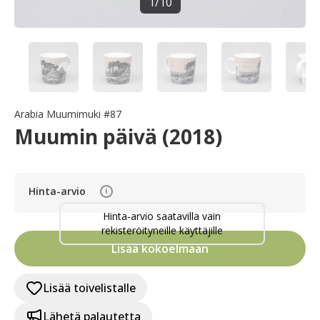
1
/
10
Arabia Muumimuki #87
Muumin päivä (2018)
Hinta-arvio
i
Hinta-arvio saatavilla vain
rekisteröityneille käyttäjille
Lisää kokoelmaan
Lisää toivelistalle
Lähetä palautetta