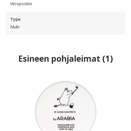
Vitroposliini
Type
Muki
Esineen pohjaleimat
(
1
)