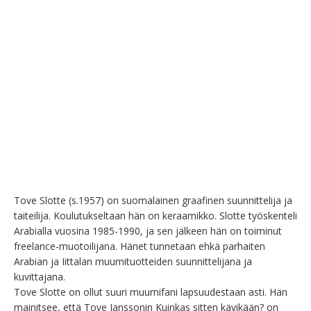
Tove Slotte (s.1957) on suomalainen graafinen suunnittelija ja 
taiteilija. Koulutukseltaan hän on keraamikko. Slotte työskenteli 
Arabialla vuosina 1985-1990, ja sen jälkeen hän on toiminut 
freelance-muotoilijana. Hänet tunnetaan ehkä parhaiten 
Arabian ja Iittalan muumituotteiden suunnittelijana ja 
kuvittajana.

Tove Slotte on ollut suuri muumifani lapsuudestaan asti. Hän 
mainitsee, että Tove Janssonin Kuinkas sitten kävikään? on 