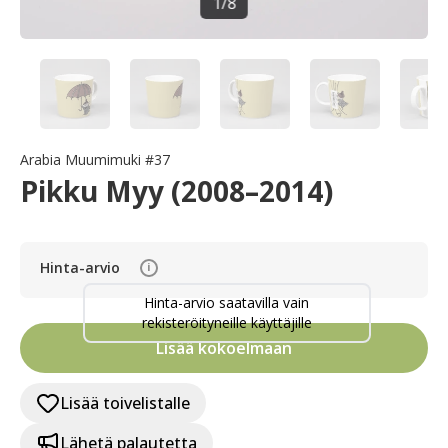
1
/
8
Arabia Muumimuki #37
Pikku Myy (2008–2014)
Hinta-arvio
i
Hinta-arvio saatavilla vain
rekisteröityneille käyttäjille
Lisää kokoelmaan
Lisää toivelistalle
Lähetä palautetta