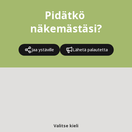
Pidätkö 
näkemästäsi?
Jaa ystäville
Lähetä palautetta
Valitse kieli