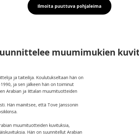
Ilmoita puuttuva pohjaleima
uunnittelee muumimukien kuvi
lija ja taiteilija. Koulutukseltaan hän on 
-1990, ja sen jälkeen hän on toiminut 
en Arabian ja Iittalan muumituotteiden 
ti. Hän mainitsee, että Tove Janssonin 
ikkinsa.

rabian muumituotteiden kuvituksia, 
iskuvituksia. Hän on suunnitellut Arabian 