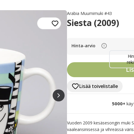
Arabia Muumimuki #43
Siesta (2009)
Hinta-arvio
i
Hin
reki
Li
Lisää toivelistalle
5000+
käy
Vuoden 2009 kesäsesongin muki Sie
vaaleansinisessä ja vihreässä väris