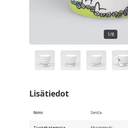
1
/
8
Lisätiedot
Nimi
Siesta
Tuotekategoria
Muumimuki