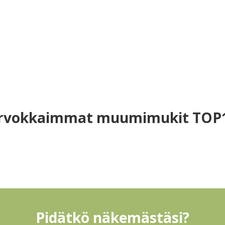
rvokkaimmat muumimukit TOP
Pidätkö näkemästäsi?