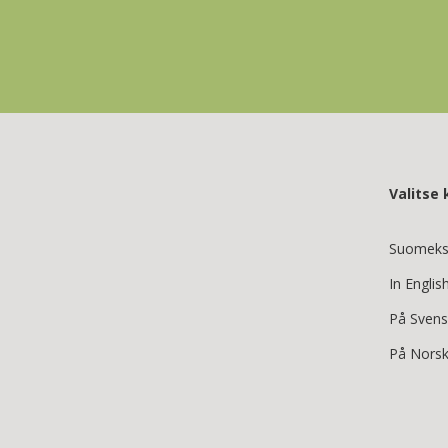
Valitse k
Suomeks
In Englis
På Sven
På Nors