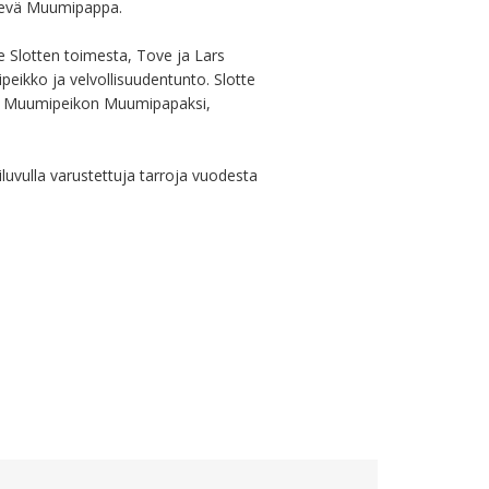
levä Muumipappa.

e Slotten toimesta, Tove ja Lars 
ikko ja velvollisuudentunto. Slotte 
ta Muumipeikon Muumipapaksi, 
uvulla varustettuja tarroja vuodesta 