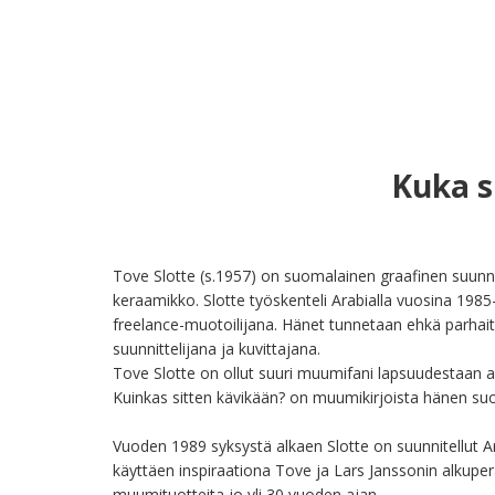
Kuka s
Tove Slotte (s.1957) on suomalainen graafinen suunnitte
keraamikko. Slotte työskenteli Arabialla vuosina 1985
freelance-muotoilijana. Hänet tunnetaan ehkä parhait
suunnittelijana ja kuvittajana.

Tove Slotte on ollut suuri muumifani lapsuudestaan as
Kuinkas sitten kävikään? on muumikirjoista hänen suos
Vuoden 1989 syksystä alkaen Slotte on suunnitellut A
käyttäen inspiraationa Tove ja Lars Janssonin alkuperä
muumituotteita jo yli 30 vuoden ajan.