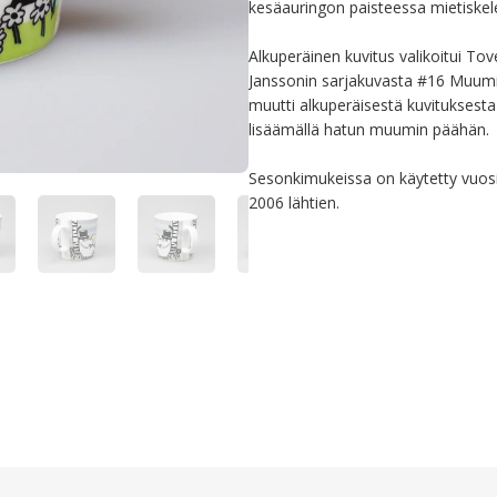
kesäauringon paisteessa mietiske
Alkuperäinen kuvitus valikoitui Tov
Janssonin sarjakuvasta #16 Muumipe
muutti alkuperäisestä kuvitukses
lisäämällä hatun muumin päähän. 

Sesonkimukeissa on käytetty vuosil
2006 lähtien.