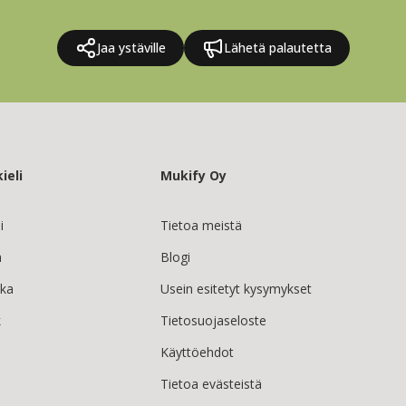
Jaa ystäville
Lähetä palautetta
ieli
Mukify Oy
i
Tietoa meistä
h
Blogi
ska
Usein esitetyt kysymykset
k
Tietosuojaseloste
Käyttöehdot
Tietoa evästeistä