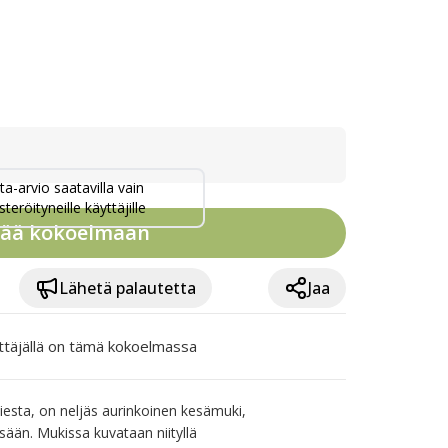
ta-arvio saatavilla vain
steröityneille käyttäjille
sää kokoelmaan
Lähetä palautetta
Jaa
ttäjällä on tämä kokoelmassa
sta, on neljäs aurinkoinen kesämuki, 
sään. Mukissa kuvataan niityllä 