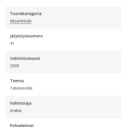
Tuotekategoria
Muumimuki
Järjestysnumero
41
Valmistusvuosi
2008
Teema
Talvisesonki
Valmistaja
Arabia
Pohjaleimat