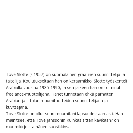
Tove Slotte (s.1957) on suomalainen graafinen suunnittelija ja 
taiteilija. Koulutukseltaan hän on keraamikko. Slotte työskenteli 
Arabialla vuosina 1985-1990, ja sen jälkeen hän on toiminut 
freelance-muotoilijana. Hänet tunnetaan ehkä parhaiten 
Arabian ja Iittalan muumituotteiden suunnittelijana ja 
kuvittajana.

Tove Slotte on ollut suuri muumifani lapsuudestaan asti. Hän 
mainitsee, että Tove Janssonin Kuinkas sitten kävikään? on 
muumikirjoista hänen suosikkinsa.
