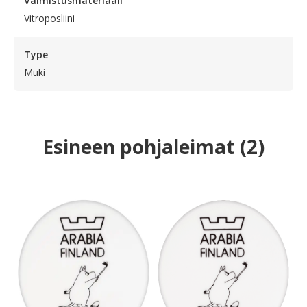
Valmistusmateriaali
Vitroposliini
Type
Muki
Esineen pohjaleimat
(
2
)