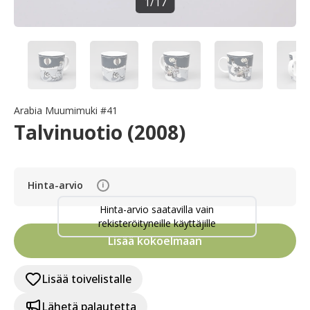
1
/
17
Arabia Muumimuki #41
Talvinuotio (2008)
Hinta-arvio
i
Hinta-arvio saatavilla vain
rekisteröityneille käyttäjille
Lisää kokoelmaan
Lisää toivelistalle
Lähetä palautetta