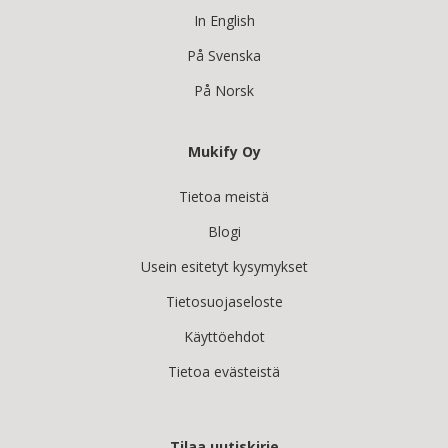
In English
På Svenska
På Norsk
Mukify Oy
Tietoa meistä
Blogi
Usein esitetyt kysymykset
Tietosuojaseloste
Käyttöehdot
Tietoa evästeistä
Tilaa uutiskirje