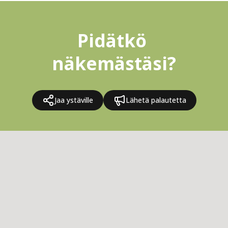
Pidätkö 
näkemästäsi?
Jaa ystäville
Lähetä palautetta