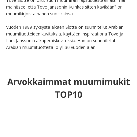
Tove Slotte on ollut suuri muumifani lapsuudestaan asti. Hän 
mainitsee, että Tove Janssonin Kuinkas sitten kävikään? on 
muumikirjoista hänen suosikkinsa.

Vuoden 1989 syksystä alkaen Slotte on suunnitellut Arabian 
muumituotteiden kuvituksia, käyttäen inspiraationa Tove ja 
Lars Janssonin alkuperäiskuvituksia. Hän on suunnitellut 
Arabian muumituotteita jo yli 30 vuoden ajan.
Arvokkaimmat muumimukit
TOP10