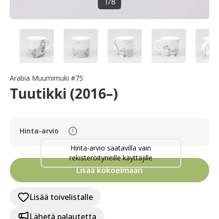
1
/
8
Arabia Muumimuki #75
Tuutikki (2016–)
Hinta-arvio
i
Hinta-arvio saatavilla vain
rekisteröityneille käyttäjille
Lisää kokoelmaan
Lisää toivelistalle
Lähetä palautetta