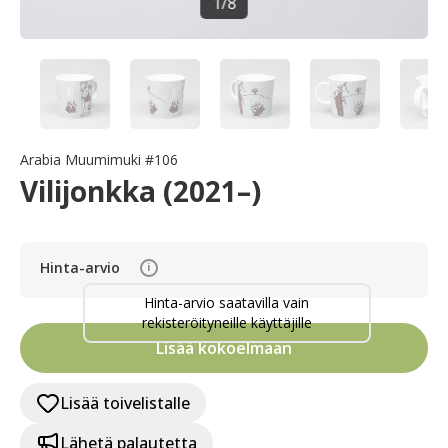
1
/
8
Arabia Muumimuki #106
Vilijonkka (2021–)
Hinta-arvio
i
Hinta-arvio saatavilla vain
rekisteröityneille käyttäjille
Lisää kokoelmaan
Lisää toivelistalle
Lähetä palautetta