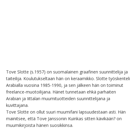
Tove Slotte (s.1957) on suomalainen graafinen suunnittelija ja 
taiteilija. Koulutukseltaan hän on keraamikko. Slotte työskenteli 
Arabialla vuosina 1985-1990, ja sen jälkeen hän on toiminut 
freelance-muotoilijana. Hänet tunnetaan ehkä parhaiten 
Arabian ja Iittalan muumituotteiden suunnittelijana ja 
kuvittajana.

Tove Slotte on ollut suuri muumifani lapsuudestaan asti. Hän 
mainitsee, että Tove Janssonin Kuinkas sitten kävikään? on 
muumikirjoista hänen suosikkinsa.
