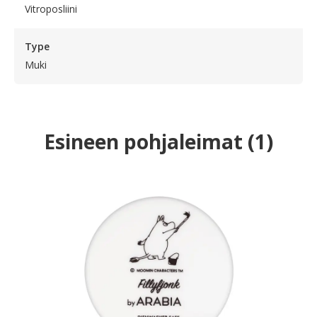
Vitroposliini
Type
Muki
Esineen pohjaleimat
(
1
)