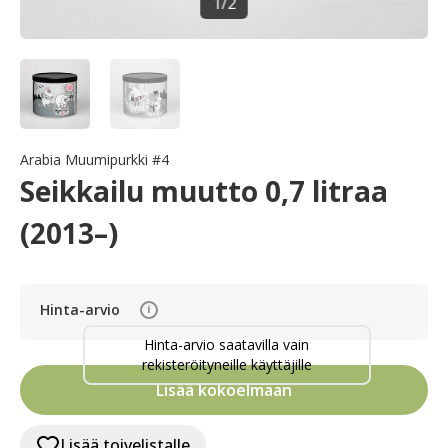
1
/
2
Arabia Muumipurkki #4
Seikkailu muutto 0,7 litraa
(2013–)
Hinta-arvio
i
Hinta-arvio saatavilla vain
rekisteröityneille käyttäjille
Lisää kokoelmaan
Lisää toivelistalle