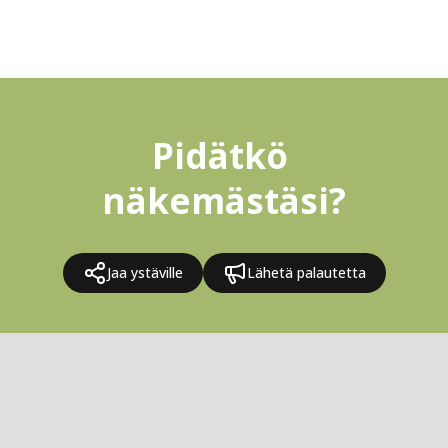
Pidätkö 
näkemästäsi?
Jaa ystäville
Lähetä palautetta