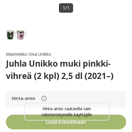
1
/
1
Marimekko Oiva Unikko
Juhla Unikko muki pinkki-
vihreä (2 kpl) 2,5 dl (2021–)
Hinta-arvio
i
Hinta-arvio saatavilla vain
rekisteröityneille käyttäjille
Lisää kokoelmaan