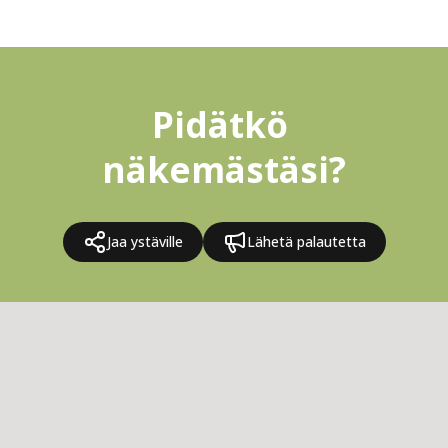
Pidätkö 
näkemästäsi?
Jaa ystäville
Lähetä palautetta