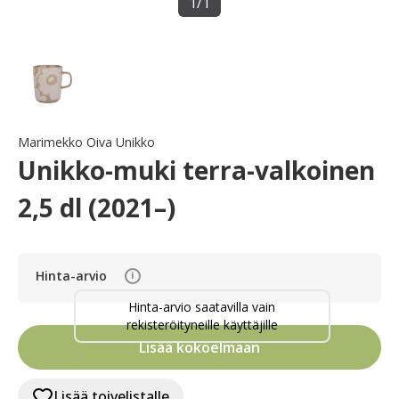
1
/
1
Marimekko Oiva Unikko
Unikko-muki terra-valkoinen
2,5 dl (2021–)
Hinta-arvio
i
Hinta-arvio saatavilla vain
rekisteröityneille käyttäjille
Lisää kokoelmaan
Lisää toivelistalle