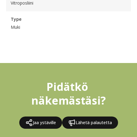
Vitroposliini
Type
Muki
Pidätkö 
näkemästäsi?
Jaa ystäville
Lähetä palautetta