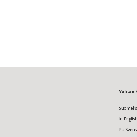
Valitse k
Suomeks
In Englis
På Sven