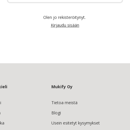
Olen jo rekisteröitynyt.
Kirjaudu sisään
ieli
Mukify Oy
i
Tietoa meistä
h
Blogi
ska
Usein esitetyt kysymykset