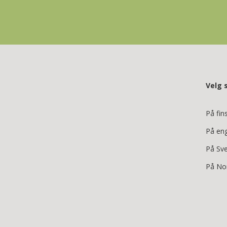
Velg 
På fin
På en
På Sv
På No