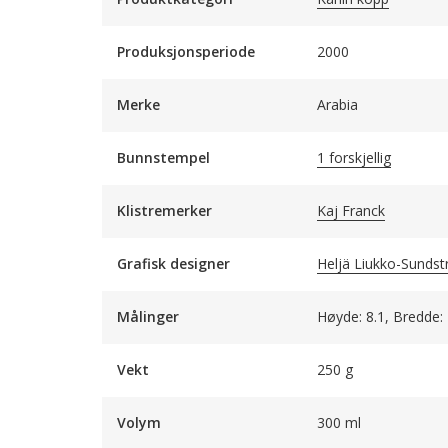
Produksjonsperiode
2000
Merke
Arabia
Bunnstempel
1 forskjellig
Klistremerker
Kaj Franck
Grafisk designer
Heljä Liukko-Sunds
Målinger
Høyde: 8.1, Bredde:
Vekt
250 g
Volym
300 ml