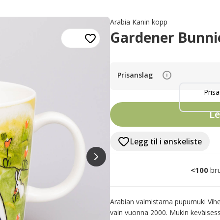
Arabia Kanin kopp
Gardener Bunnie
Prisanslag
i
Prisa
Le
Legg til i ønskeliste
<100
br
Arabian valmistama pupumuki Viher
vain vuonna 2000. Mukin keväises