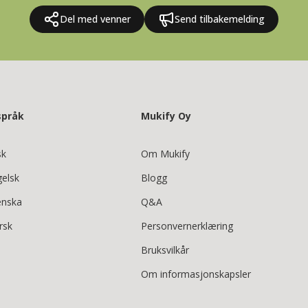
Del med venner
Send tilbakemelding
språk
Mukify Oy
sk
Om Mukify
gelsk
Blogg
enska
Q&A
rsk
Personvernerklæring
Bruksvilkår
Om informasjonskapsler