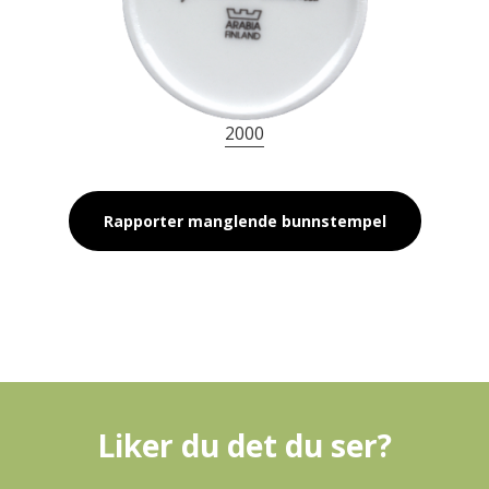
2000
Rapporter manglende bunnstempel
Liker du det du ser?