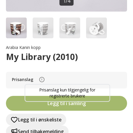
1
/
4
Arabia Kanin kopp
My Library (2010)
Prisanslag
i
Prisanslag kun tilgjengelig for
registrerte brukere
Legg til i samling
Legg til i ønskeliste
Send tilbakemelding