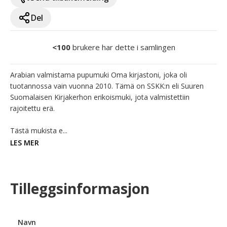
Del
<100
brukere har dette i samlingen
Arabian valmistama pupumuki Oma kirjastoni, joka oli 
tuotannossa vain vuonna 2010. Tämä on SSKK:n eli Suuren 
Suomalaisen Kirjakerhon erikoismuki, jota valmistettiin 
rajoitettu erä. 

Tästä mukista e...
LES MER
Tilleggsinformasjon
Navn