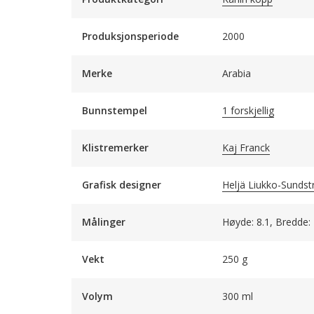
Produksjonsperiode
2000
Merke
Arabia
Bunnstempel
1 forskjellig
Klistremerker
Kaj Franck
Grafisk designer
Heljä Liukko-Sunds
Målinger
Høyde: 8.1, Bredde:
Vekt
250 g
Volym
300 ml