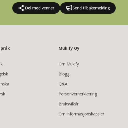
Del med venner
Send tilbakemelding
språk
Mukify Oy
sk
Om Mukify
gelsk
Blogg
enska
Q&A
rsk
Personvernerklæring
Bruksvilkår
Om informasjonskapsler