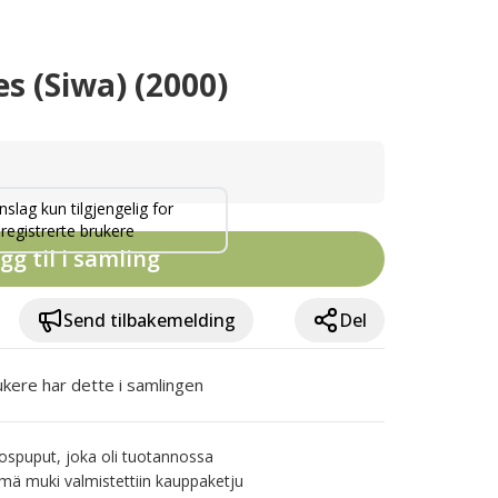
s (Siwa) (2000)
nslag kun tilgjengelig for
registrerte brukere
gg til i samling
Send tilbakemelding
Del
ukere har dette i samlingen
spuput, joka oli tuotannossa 
mä muki valmistettiin kauppaketju 