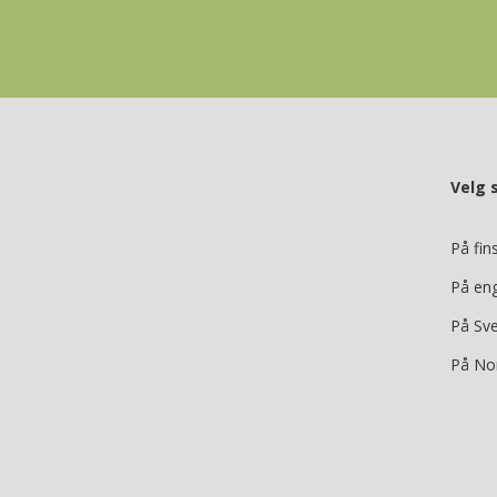
Velg 
På fin
På en
På Sv
På No