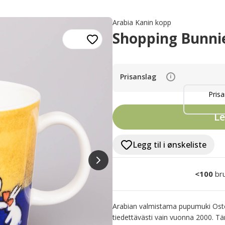
Arabia Kanin kopp
Shopping Bunnie
Prisanslag
i
Prisa
Le
Legg til i ønskeliste
<100
br
Arabian valmistama pupumuki Osto
tiedettävästi vain vuonna 2000. Tä