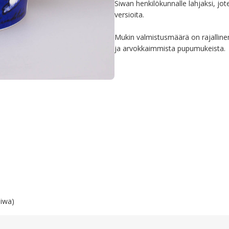
Siwan henkilökunnalle lahjaksi, jote
versioita. 

Mukin valmistusmäärä on rajallinen
ja arvokkaimmista pupumukeista.
Siwa)