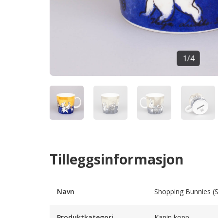
1
/
4
Tilleggsinformasjon
Navn
Shopping Bunnies (
Produktkategori
Kanin kopp