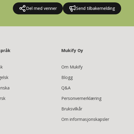
Del med venner
Send tilbakemelding
språk
Mukify Oy
sk
Om Mukify
gelsk
Blogg
enska
Q&A
rsk
Personvernerklæring
Bruksvilkår
Om informasjonskapsler