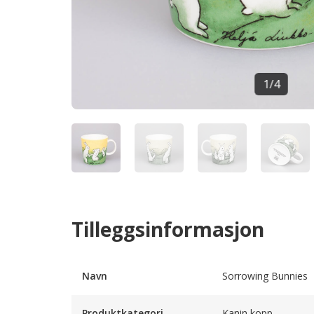
1
/
4
Tilleggsinformasjon
Navn
Sorrowing Bunnies
Produktkategori
Kanin kopp