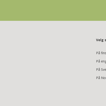
Velg 
På fin
På en
På Sv
På No