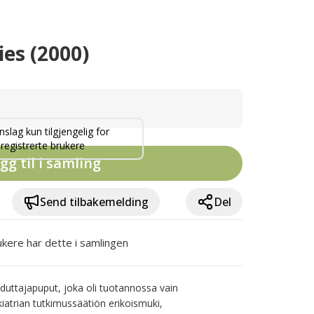
es (2000)
nslag kun tilgjengelig for
registrerte brukere
gg til i samling
Send tilbakemelding
Del
ukere har dette i samlingen
ttajapuput, joka oli tuotannossa vain 
trian tutkimussäätiön erikoismuki, 