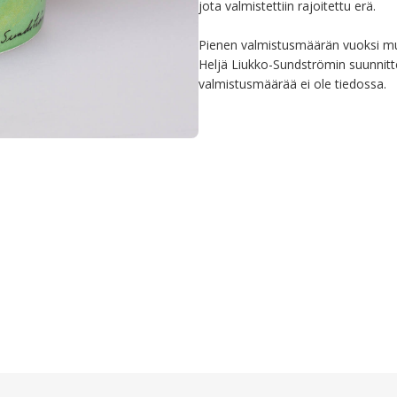
jota valmistettiin rajoitettu erä. 

Pienen valmistusmäärän vuoksi muk
Heljä Liukko-Sundströmin suunnitt
valmistusmäärää ei ole tiedossa.