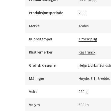
Produksjonsperiode
2000
Merke
Arabia
Bunnstempel
1 forskjellig
Klistremerker
Kaj Franck
Grafisk designer
Heljä Liukko-Sunds
Målinger
Høyde: 8.1, Bredde:
Vekt
250 g
Volym
300 ml