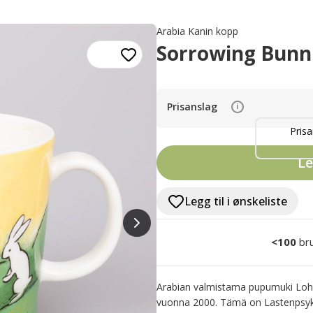
Arabia Kanin kopp
Sorrowing Bunni
Prisanslag
i
Prisa
Le
Legg til i ønskeliste
<100
br
Arabian valmistama pupumuki Lohdu
vuonna 2000. Tämä on Lastenpsykia