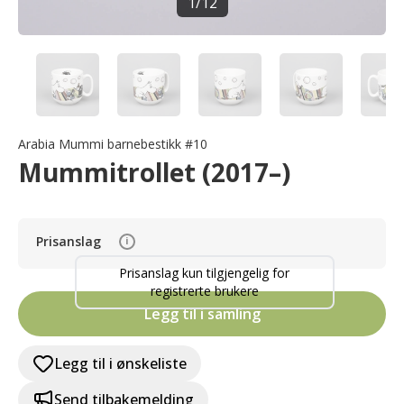
1
/
12
Arabia Mummi barnebestikk #10
Mummitrollet (2017–)
Prisanslag
i
Prisanslag kun tilgjengelig for
registrerte brukere
Legg til i samling
Legg til i ønskeliste
Send tilbakemelding