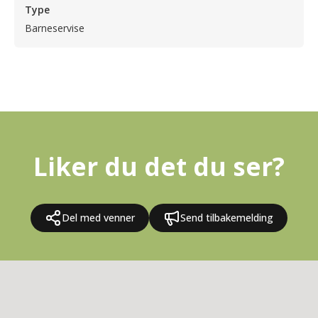
Type
Barneservise
Liker du det du ser?
Del med venner
Send tilbakemelding