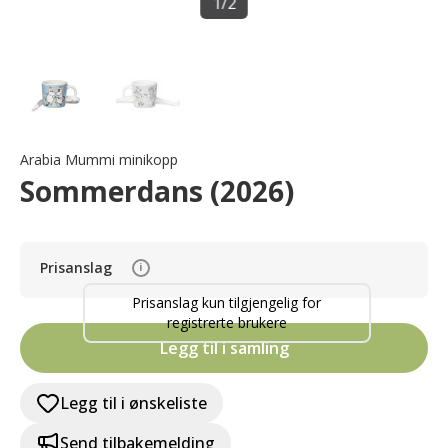
1
/
2
Arabia Mummi minikopp
Sommerdans (2026)
Prisanslag
i
Prisanslag kun tilgjengelig for
registrerte brukere
Legg til i samling
Legg til i ønskeliste
Send tilbakemelding