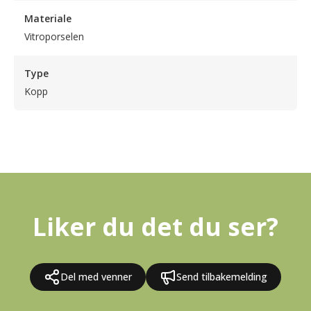
Materiale
Vitroporselen
Type
Kopp
Liker du det du ser?
Del med venner
Send tilbakemelding