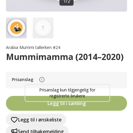
1
/
2
Arabia Mummi tallerken #24
Mummimamma (2014–2020)
Prisanslag
i
Prisanslag kun tilgjengelig for
registrerte brukere
Legg til i samling
Legg til i ønskeliste
Send tilbakemelding