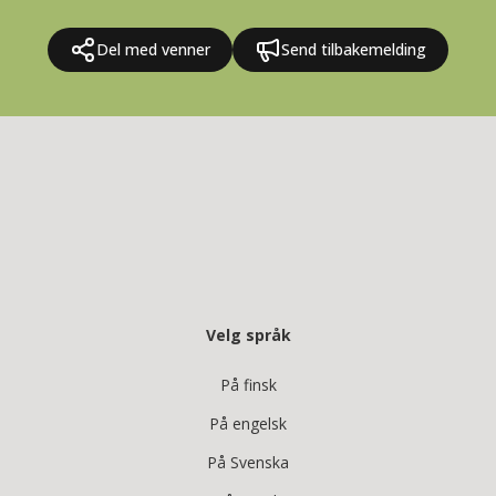
Del med venner
Send tilbakemelding
Velg språk
På finsk
På engelsk
På Svenska