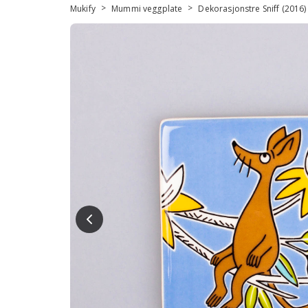
>
>
Mukify
Mummi veggplate
Dekorasjonstre Sniff (2016)