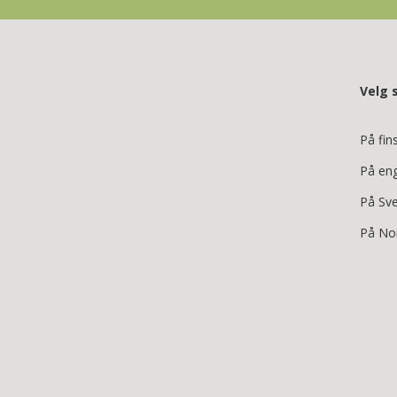
Velg 
På fin
På en
På Sv
På No