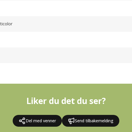
ticolor
Liker du det du ser?
Del med venner
Send tilbakemelding