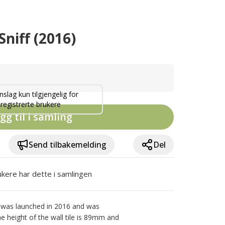
niff (2016)
nslag kun tilgjengelig for
registrerte brukere
gg til i samling
Send tilbakemelding
Del
ukere har dette i samlingen
e was launched in 2016 and was 
he height of the wall tile is 89mm and 