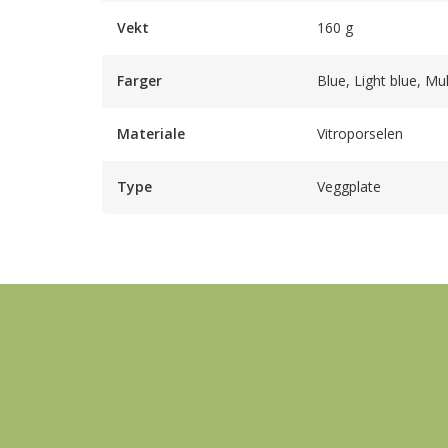
Vekt
160 g
Farger
Blue, Light blue, Mul
Materiale
Vitroporselen
Type
Veggplate