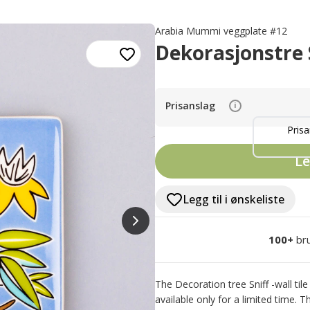
Arabia Mummi veggplate #12
Dekorasjonstre S
Prisanslag
i
Prisa
Le
Legg til i ønskeliste
100+
br
The Decoration tree Sniff -wall til
available only for a limited time. T