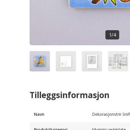
1
/
4
Tilleggsinformasjon
Navn
Dekorasjonstre Snif
Produktkategori
Mummi veggplate