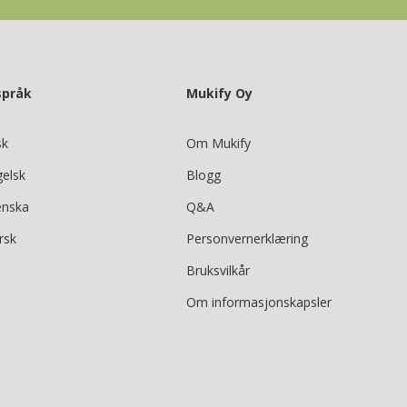
språk
Mukify Oy
sk
Om Mukify
gelsk
Blogg
enska
Q&A
rsk
Personvernerklæring
Bruksvilkår
Om informasjonskapsler