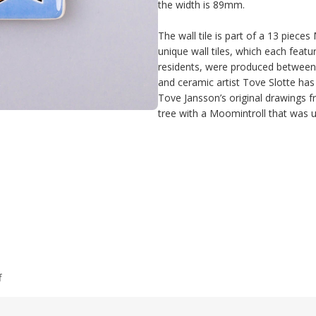
the width is 89mm.

The wall tile is part of a 13 piece
unique wall tiles, which each feat
residents, were produced between 
and ceramic artist Tove Slotte has
Tove Jansson’s original drawings fr
tree with a Moomintroll that was u
f