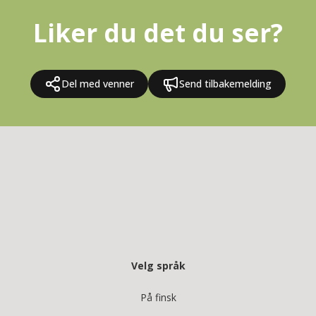
Liker du det du ser?
Del med venner
Send tilbakemelding
Velg språk
På finsk