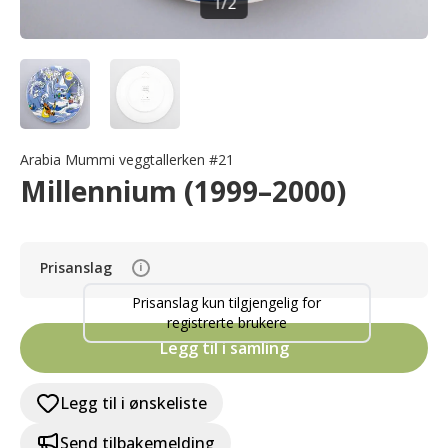
1
/
2
Arabia Mummi veggtallerken #21
Millennium (1999–2000)
Prisanslag
i
Prisanslag kun tilgjengelig for
registrerte brukere
Legg til i samling
Legg til i ønskeliste
Send tilbakemelding