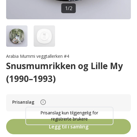
1
/
2
Arabia Mummi veggtallerken #4
Snusmumrikken og Lille My
(1990–1993)
Prisanslag
i
Prisanslag kun tilgjengelig for
registrerte brukere
Legg til i samling