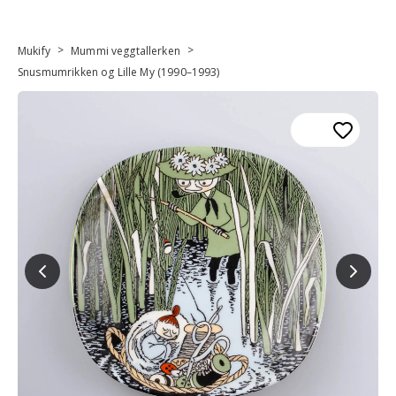
>
>
Mukify
Mummi veggtallerken
Snusmumrikken og Lille My (1990–1993)