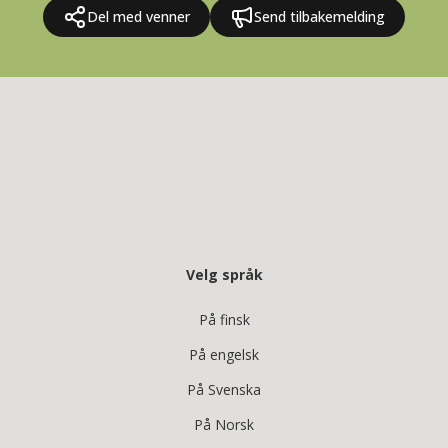
Del med venner
Send tilbakemelding
Velg språk
På finsk
På engelsk
På Svenska
På Norsk