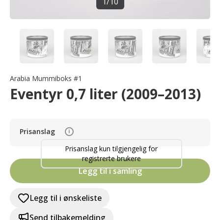
1
/
10
Arabia Mummiboks #1
Eventyr 0,7 liter (2009–2013)
Prisanslag
i
Prisanslag kun tilgjengelig for
registrerte brukere
Legg til i samling
Legg til i ønskeliste
Send tilbakemelding