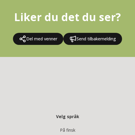
Liker du det du ser?
Del med venner
Send tilbakemelding
Velg språk
På finsk