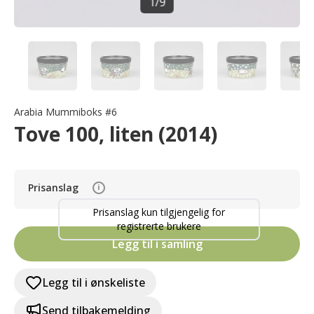
1
/
9
Arabia Mummiboks #6
Tove 100, liten (2014)
Prisanslag
i
Prisanslag kun tilgjengelig for
registrerte brukere
Legg til i samling
Legg til i ønskeliste
Send tilbakemelding