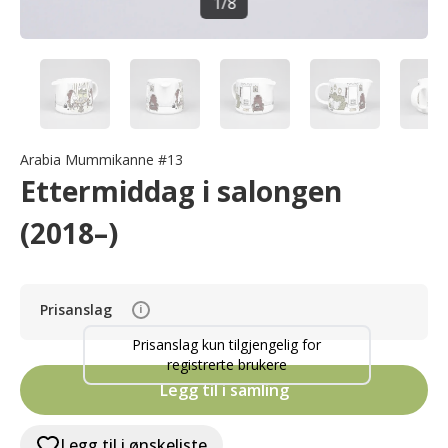
1
/
8
Arabia Mummikanne #13
Ettermiddag i salongen
(2018–)
Prisanslag
i
Prisanslag kun tilgjengelig for
registrerte brukere
Legg til i samling
Legg til i ønskeliste