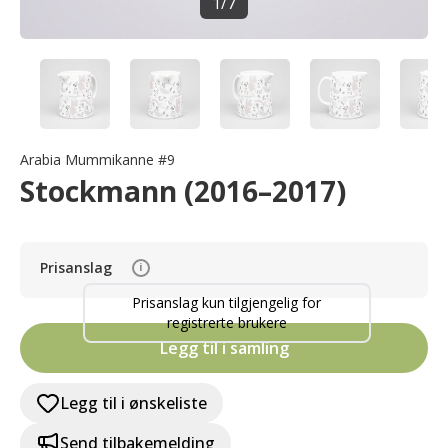
1
/
7
Arabia Mummikanne #9
Stockmann (2016–2017)
Prisanslag
i
Prisanslag kun tilgjengelig for
registrerte brukere
Legg til i samling
Legg til i ønskeliste
Send tilbakemelding