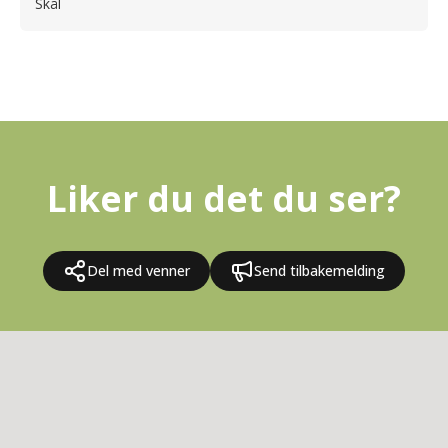
Skål
Liker du det du ser?
Del med venner
Send tilbakemelding