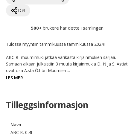
Del
500+
brukere har dette i samlingen
Tulossa myyntiin tammikuussa tammikuussa 2024!

ABC R -muumimuki jatkaa värikästä kirjainmukien sarjaa. 
Samaan aikaan julkaistiin 3 muuta kirjainmukia D, N ja S. Astiat 
ovat osa A:sta Ö:hön Muumien ...
LES MER
Tilleggsinformasjon
Navn
ABC R, 0,4l