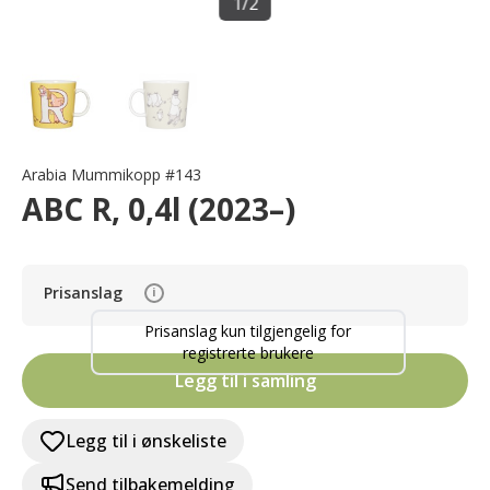
1
/
2
Arabia Mummikopp #143
ABC R, 0,4l (2023–)
Prisanslag
i
Prisanslag kun tilgjengelig for
registrerte brukere
Legg til i samling
Legg til i ønskeliste
Send tilbakemelding