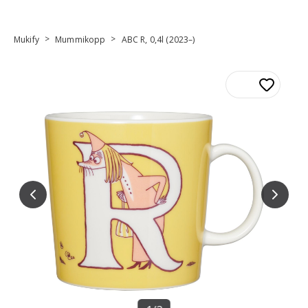
>
>
Mukify
Mummikopp
ABC R, 0,4l (2023–)