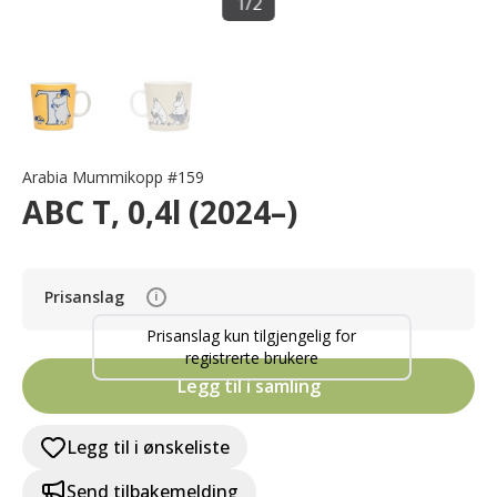
1
/
2
Arabia Mummikopp #159
ABC T, 0,4l (2024–)
Prisanslag
i
Prisanslag kun tilgjengelig for
registrerte brukere
Legg til i samling
Legg til i ønskeliste
Send tilbakemelding