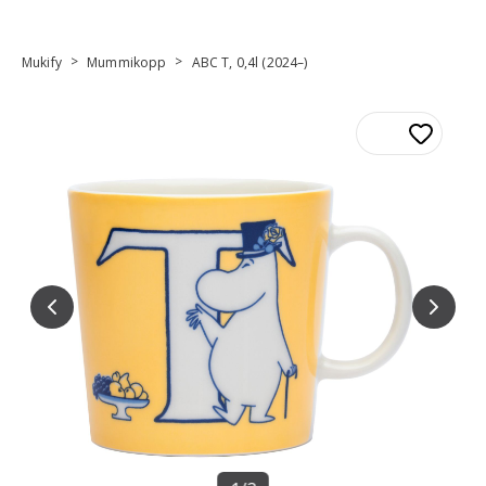
>
>
Mukify
Mummikopp
ABC T, 0,4l (2024–)